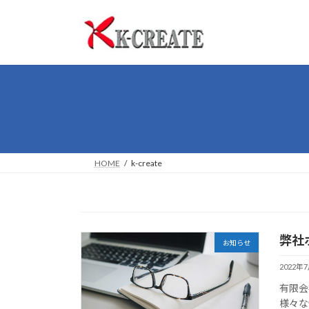
コ
ナ
ン
ビ
テ
ゲ
ン
ー
ツ
シ
へ
ョ
ス
ン
キ
に
ッ
移
プ
動
HOME
k-create
弊社
お知らせ
2022年
有限会
様々な